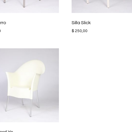
orro
Silla Slick
0
$
250,00