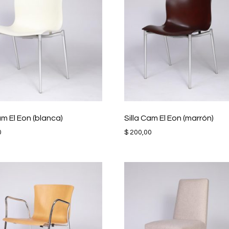
am El Eon (blanca)
Silla Cam El Eon (marrón)
0
$
200,00