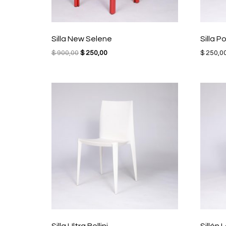
Silla New Selene
Silla P
El
El
$
900,00
$
250,00
$
250,0
precio
precio
original
actual
era:
es:
$ 900,00.
$ 250,00.