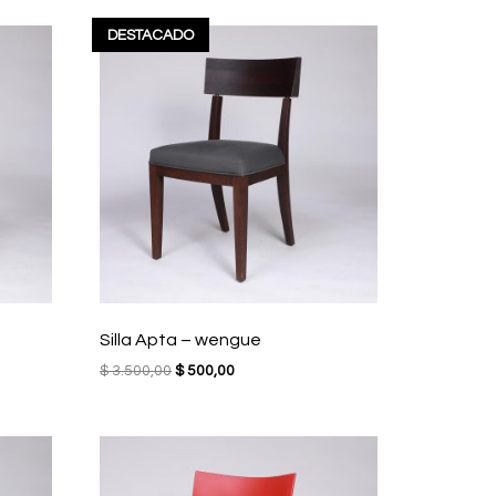
DESTACADO
Silla Apta – wengue
El
El
$
3.500,00
$
500,00
precio
precio
original
actual
era:
es:
$ 3.500,00.
$ 500,00.